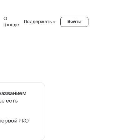
О
Поддержать
Войти
фонде
 названием
де есть
 первой PRO