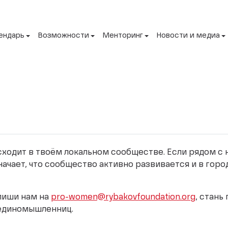
ендарь
Возможности
Менторинг
Новости и медиа
исходит в твоём локальном сообществе. Если рядом с
начает, что сообщество активно развивается и в горо
апиши нам на
pro-women@rybakovfoundation.org
, стань
 единомышленниц.