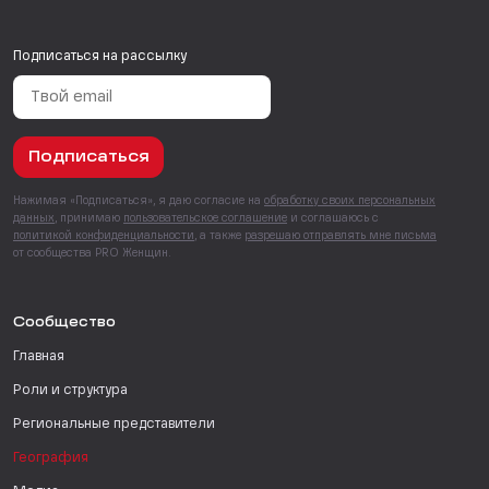
Подписаться на рассылку
Подписаться
Нажимая «Подписаться», я даю согласие на
обработку своих персональных
данных
, принимаю
пользовательское соглашение
и соглашаюсь с
политикой конфиденциальности
, а также
разрешаю отправлять мне письма
от сообщества PRO Женщин.
Сообщество
Главная
Роли и структура
Региональные представители
География