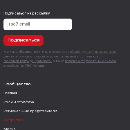
Подписаться на рассылку
Подписаться
Нажимая «Подписаться», я даю согласие на
обработку своих персональных
данных
, принимаю
пользовательское соглашение
и соглашаюсь с
политикой конфиденциальности
, а также
разрешаю отправлять мне письма
от сообщества PRO Женщин.
Сообщество
Главная
Роли и структура
Региональные представители
География
Медиа