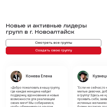
Новые и активные лидеры
групп в г.
Новоалтайск
Смотреть все группы
Создать свою группу
Конева Елена
Кузнец
>Добро пожаловать в нашу группу,
"Если не сейчас,то 
где каждая женщина найдет
милые девочки, до
поддержку, вдохновение и новые
в группу! Здесь не 
возможности для реализации
проявить себя, заяв
своих мечт! Мы собираемся,
истинных желаниях
чтобы обмениваться опытом,
будем достигать по