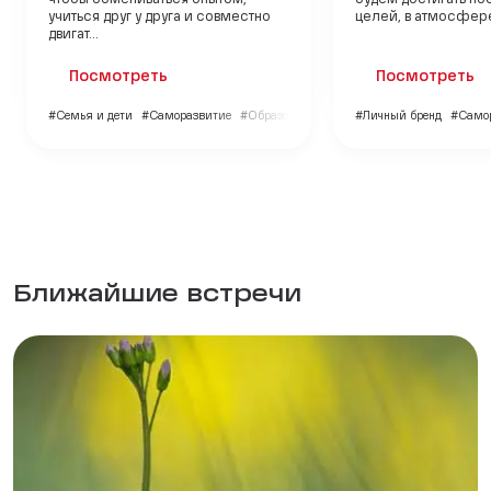
учиться друг у друга и совместно
целей, в атмосфере
двигат...
Посмотреть
Посмотреть
#Семья и дети
#Саморазвитие
#Образование
#Личный бренд
#Само
Ближайшие встречи