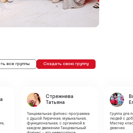
ть все группы
Создать свою группу
Стрежнева
В
а
Татьяна
Е
Танцевальная фитнес-программа
Группа для 
с душой Лиричная, музыкальная,
людей с до
ия,
функциональная, с органикой в
Мастер клас
каждом движении.Танцевальный
девочек.
фитнес - это невероятное