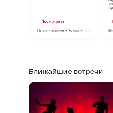
тол
гру
Посмотреть
#Баланс и гармония
#Психология
#Семья и дети
#Би
Ближайшие встречи