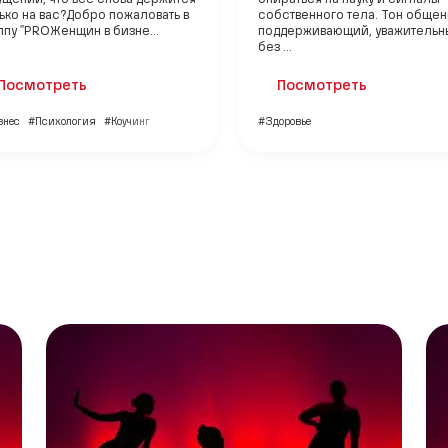
ько на вас?Добро пожаловать в
собственного тела. Тон обще
ппу "PROЖенщин в бизне...
поддерживающий, уважительн
без ...
Посмотреть
Посмотреть
знес
#Психология
#Коучинг
#Здоровье