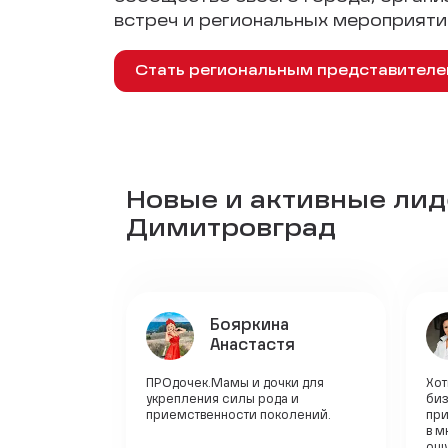
встреч и региональных мероприяти
Стать региональным представител
Новые и активные лиде
Димитровград
Бояркина
Анастастя
ПРОдочек.Мамы и дочки для
Хот
укрепления силы рода и
биз
приемственности поколений.
при
в м
ощу