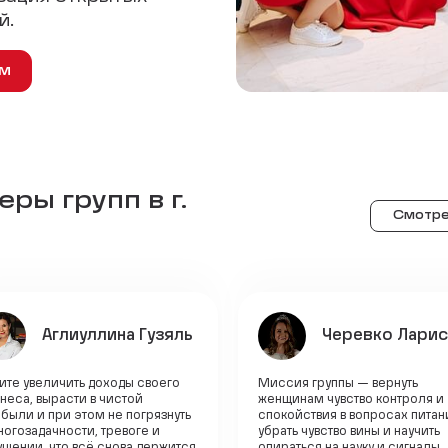
й.
ем
ры групп в г.
Смотре
Аглиуллина Гузяль
Черевко Ларис
ите увеличить доходы своего
Миссия группы — вернуть
неса, вырасти в чистой
женщинам чувство контроля и
были и при этом не погрязнуть
спокойствия в вопросах питан
ногозадачности, тревоге и
убрать чувство вины и научить
щении, что всё снова держится
опираться на науку и сигналы