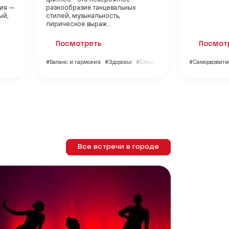
ния —
разнообразие танцевальных
ый,
стилей, музыкальность,
лирическое выраж...
Посмотреть
Посмот
#Баланс и гармония
#Здоровье
#Спорт
#Саморазвити
Все встречи в городе