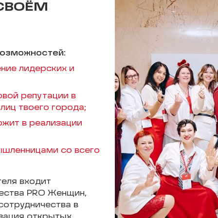
 СВОЁМ
возможностей:
ние лидерских и
овой репутации в
лиц твоего города;
ржит в реализации
шленницами со всего
теля входит
ества PRO Женщин,
сотрудничества в
изация открытых