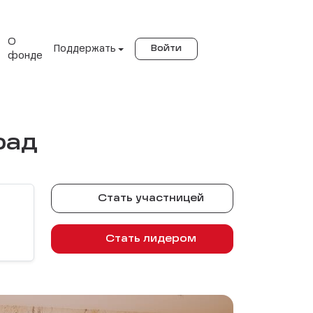
О
Поддержать
Войти
фонде
рад
Стать участницей
Стать лидером