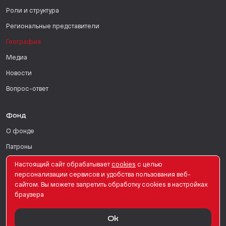
Роли и структура
Региональные представители
География
Медиа
Новости
Вопрос-ответ
Фонд
О фонде
Патроны
Поддержать
Настоящий сайт обрабатывает
сookies
с целью
персонализации сервисов и удобства пользования веб-
Для СМИ
сайтом. Вы можете запретить обработку сookies в настройках
браузера
English Version
Ok
© PRO Женщин. Все права защищены. 2026