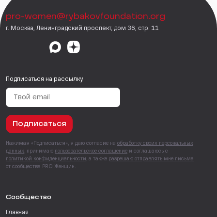
pro-women@rybakovfoundation.org
г. Москва, Ленинградский проспект, дом 36, стр. 11
Подписаться на рассылку
Подписаться
Нажимая «Подписаться», я даю согласие на
обработку своих персональных
данных
, принимаю
пользовательское соглашение
и соглашаюсь с
политикой конфиденциальности
, а также
разрешаю отправлять мне письма
от сообщества PRO Женщин.
Сообщество
Главная