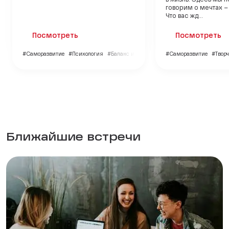
говорим о мечтах –
Что вас жд...
Посмотреть
Посмотреть
#Саморазвитие
#Психология
#Баланс и гармония
#Саморазвитие
#Творч
Ближайшие встречи