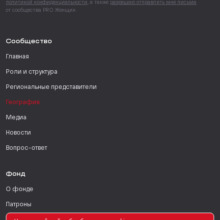
политикой конфиденциальности
, а также
разрешаю отправлять мне письма
от сообщества PRO Женщин.
Сообщество
Главная
Роли и структура
Региональные представители
География
Медиа
Новости
Вопрос-ответ
Фонд
О фонде
Патроны