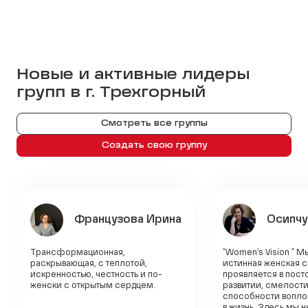
Новые и активные лидеры
групп в г.
Трехгорный
Смотреть все группы
Создать свою группу
Французова Ирина
Осипчу
Трансформационная,
"Women’s Vision " М
раскрывающая, с теплотой,
истинная женская 
искренностью, честность и по-
проявляется в пос
женски с открытым сердцем.
развитии, смелости
способности вопло
в жизнь. Здесь мы н