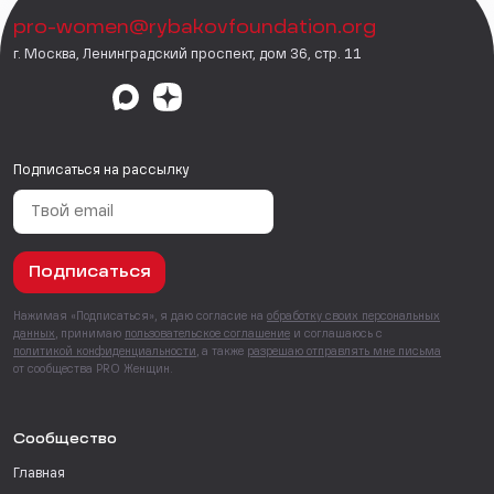
pro-women@rybakovfoundation.org
г. Москва, Ленинградский проспект, дом 36, стр. 11
Подписаться на рассылку
Подписаться
Нажимая «Подписаться», я даю согласие на
обработку своих персональных
данных
, принимаю
пользовательское соглашение
и соглашаюсь с
политикой конфиденциальности
, а также
разрешаю отправлять мне письма
от сообщества PRO Женщин.
Сообщество
Главная