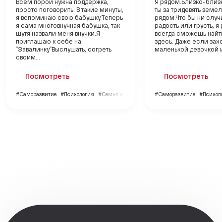
Всем порой нужна поддержка,
Я рядом.Близко-близ
просто поговорить. В такие минуты,
ты за тридевять земель
я вспоминаю свою бабушку.Теперь
рядом.Что бы ни случ
я сама многовнучная бабушка, так
радость или грусть, я
шутя назвали меня внучки.Я
всегда сможешь найт
приглашаю к себе на
здесь. Даже если зах
"Завалинку"Выслушать, согреть
маленькой девочкой и 
своим...
Посмотреть
Посмотреть
#Саморазвитие
#Психология
#Семья и дети
#Саморазвитие
#Психол