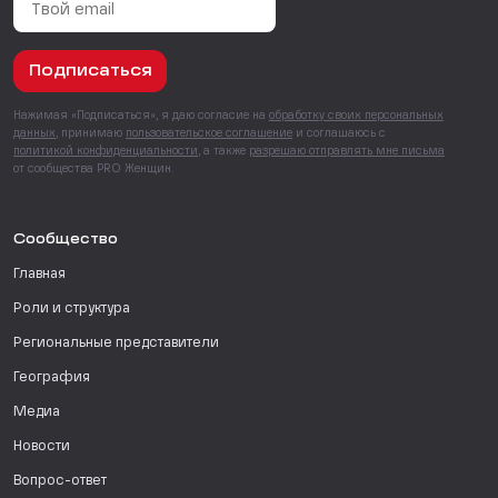
Подписаться
Нажимая «Подписаться», я даю согласие на
обработку своих персональных
данных
, принимаю
пользовательское соглашение
и соглашаюсь с
политикой конфиденциальности
, а также
разрешаю отправлять мне письма
от сообщества PRO Женщин.
Сообщество
Главная
Роли и структура
Региональные представители
География
Медиа
Новости
Вопрос-ответ