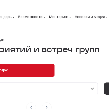
ендарь
Возможности
Менторинг
Новости и медиа
упп
иятий и встреч групп
одах