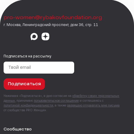
pro-women@rybakovfoundation.org
г. Москва, Ленинградский проспект, дом 36, стр. 11
Подписаться на рассылку
Подписаться
Нажимая «Подписаться», я даю согласие на
обработку своих персональных
данных
, принимаю
пользовательское соглашение
и соглашаюсь с
политикой конфиденциальности
, а также
разрешаю отправлять мне письма
от сообщества PRO Женщин.
Сообщество