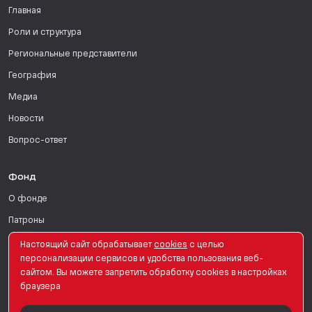
Главная
Роли и структура
Региональные представители
География
Медиа
Новости
Вопрос-ответ
Фонд
О фонде
Патроны
Поддержать
Настоящий сайт обрабатывает
сookies
с целью
персонализации сервисов и удобства пользования веб-
Для СМИ
сайтом. Вы можете запретить обработку сookies в настройках
браузера
English Version