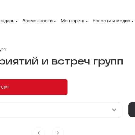
ендарь
Возможности
Менторинг
Новости и медиа
упп
иятий и встреч групп
одах