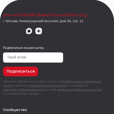
pro-women@rybakovfoundation.org
г. Москва, Ленинградский проспект, дом 36, стр. 11
Подписаться на рассылку
Подписаться
Нажимая «Подписаться», я даю согласие на
обработку своих персональных
данных
, принимаю
пользовательское соглашение
и соглашаюсь с
политикой конфиденциальности
, а также
разрешаю отправлять мне письма
от сообщества PRO Женщин.
Сообщество