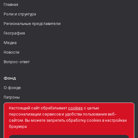
Главная
Роли и структура
Региональные представители
География
Медиа
Новости
Вопрос-ответ
Фонд
О фонде
Патроны
Поддержать
Настоящий сайт обрабатывает
сookies
с целью
персонализации сервисов и удобства пользования веб-
Для СМИ
сайтом. Вы можете запретить обработку сookies в настройках
браузера
English Version