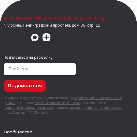
pro-women@rybakovfoundation.org
г. Москва, Ленинградский проспект, дом 36, стр. 11
Подписаться на рассылку
Подписаться
Нажимая «Подписаться», я даю согласие на
обработку своих персональных
данных
, принимаю
пользовательское соглашение
и соглашаюсь с
политикой конфиденциальности
, а также
разрешаю отправлять мне письма
от сообщества PRO Женщин.
Сообщество