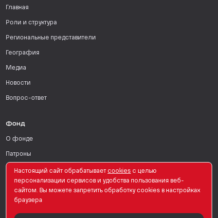
Главная
Роли и структура
Региональные представители
География
Медиа
Новости
Вопрос-ответ
Фонд
О фонде
Патроны
Поддержать
Настоящий сайт обрабатывает
сookies
с целью
персонализации сервисов и удобства пользования веб-
Для СМИ
сайтом. Вы можете запретить обработку сookies в настройках
браузера
English Version