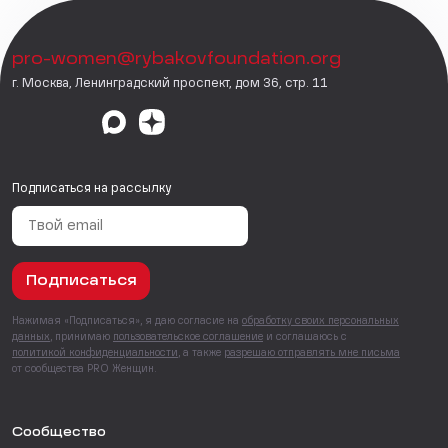
pro-women@rybakovfoundation.org
г. Москва, Ленинградский проспект, дом 36, стр. 11
Подписаться на рассылку
Подписаться
Нажимая «Подписаться», я даю согласие на
обработку своих персональных
данных
, принимаю
пользовательское соглашение
и соглашаюсь с
политикой конфиденциальности
, а также
разрешаю отправлять мне письма
от сообщества PRO Женщин.
Сообщество