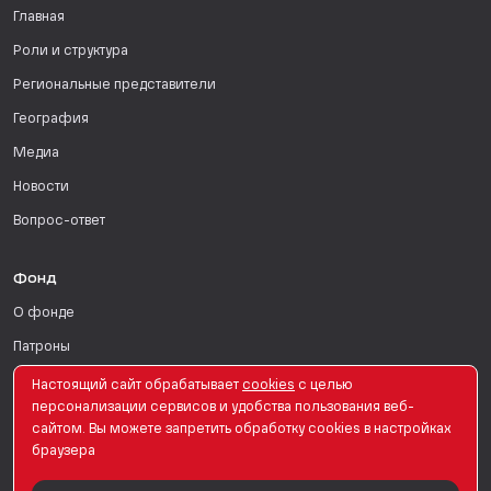
Главная
Роли и структура
Региональные представители
География
Медиа
Новости
Вопрос-ответ
Фонд
О фонде
Патроны
Поддержать
Настоящий сайт обрабатывает
сookies
с целью
персонализации сервисов и удобства пользования веб-
Для СМИ
сайтом. Вы можете запретить обработку сookies в настройках
браузера
English Version