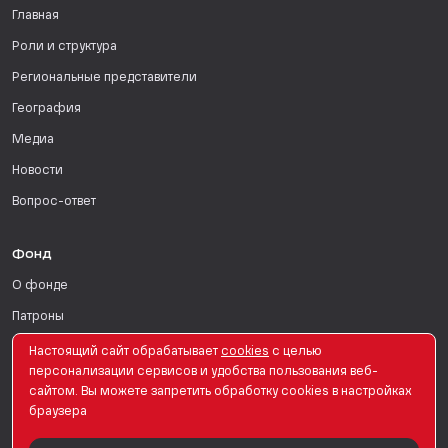
Главная
Роли и структура
Региональные представители
География
Медиа
Новости
Вопрос-ответ
Фонд
О фонде
Патроны
Поддержать
Настоящий сайт обрабатывает
сookies
с целью
персонализации сервисов и удобства пользования веб-
Для СМИ
сайтом. Вы можете запретить обработку сookies в настройках
браузера
English Version