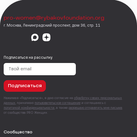
pro-women@rybakovfoundation.org
г. Москва, Ленинградский проспект, дом 36, стр. 11
Подписаться на рассылку
Подписаться
Нажимая «Подписаться», я даю согласие на
обработку своих персональных
данных
, принимаю
пользовательское соглашение
и соглашаюсь с
политикой конфиденциальности
, а также
разрешаю отправлять мне письма
от сообщества PRO Женщин.
Сообщество