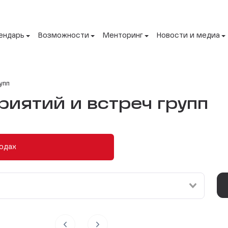
ендарь
Возможности
Менторинг
Новости и медиа
упп
иятий и встреч групп
одах