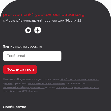
pro-women@rybakovfoundation.org
г. Москва, Ленинградский проспект, дом 36, стр. 11
Подписаться на рассылку
Подписаться
Нажимая «Подписаться», я даю согласие на
обработку своих персональных
данных
, принимаю
пользовательское соглашение
и соглашаюсь с
политикой конфиденциальности
, а также
разрешаю отправлять мне письма
от сообщества PRO Женщин.
Сообщество