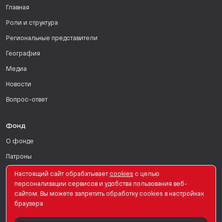
Главная
Роли и структура
Региональные представители
География
Медиа
Новости
Вопрос-ответ
Фонд
О фонде
Патроны
Поддержать
Настоящий сайт обрабатывает
сookies
с целью
персонализации сервисов и удобства пользования веб-
Для СМИ
сайтом. Вы можете запретить обработку сookies в настройках
браузера
English Version